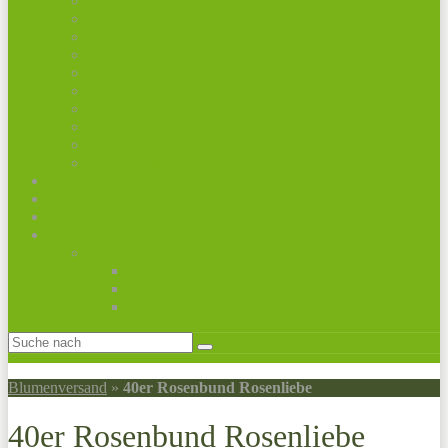
Bunte Sträuße
Premiumsträuße
Sommerblumen
Herbstblumen
Rosen
Trauerfloristik
Valentinstag
Ostern
Frauentag
Weihnachtszeit
Frühling
Muttertag
Geburtstag
Pflanzen
Obstpflanzen
Obstbäume
Obst für Pflanzkübel
Beerenobst
Blumenversand
»
40er Rosenbund Rosenliebe
40er Rosenbund Rosenliebe