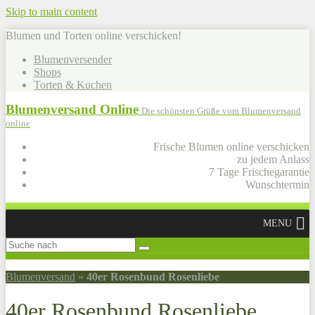
Skip to main content
Blumen und Torten online verschicken!
Blumenversender
Shops
Torten & Kuchen
Blumenversand Online
Die schönsten Grüße vom Blumenversand
online
Frische Blumen online verschicken
zu jedem Anlass
7 Tage Frischegarantie
Wunschtermin
MENU
Blumenversand
»
40er Rosenbund Rosenliebe
40er Rosenbund Rosenliebe