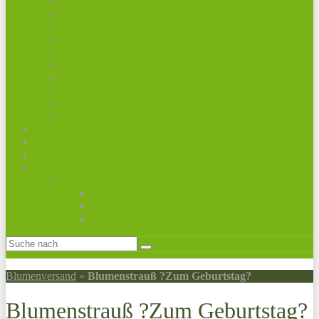
Bunte Sträuße
Premiumsträuße
Sommerblumen
Herbstblumen
Rosen
Trauerfloristik
Valentinstag
Ostern
Frauentag
Weihnachtszeit
Frühling
Muttertag
Geburtstag
Pflanzen
Obstpflanzen
Obstbäume
Obst für Pflanzkübel
Beerenobst
Blumenversand
»
Blumenstrauß ?Zum Geburtstag?
Blumenstrauß ?Zum Geburtstag?