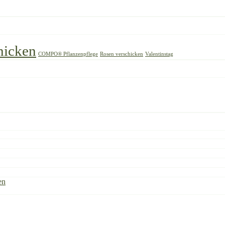
hicken
COMPO® Pflanzenpflege
Rosen verschicken
Valentinstag
en