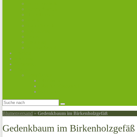
Premiumsträuße
Sommerblumen
Herbstblumen
Rosen
Trauerfloristik
Valentinstag
Ostern
Frauentag
Weihnachtszeit
Frühling
Muttertag
Geburtstag
Pflanzen
Obstpflanzen
Obstbäume
Obst für Pflanzkübel
Beerenobst
Blumenversand
»
Gedenkbaum im Birkenholzgefäß
Gedenkbaum im Birkenholzgefäß