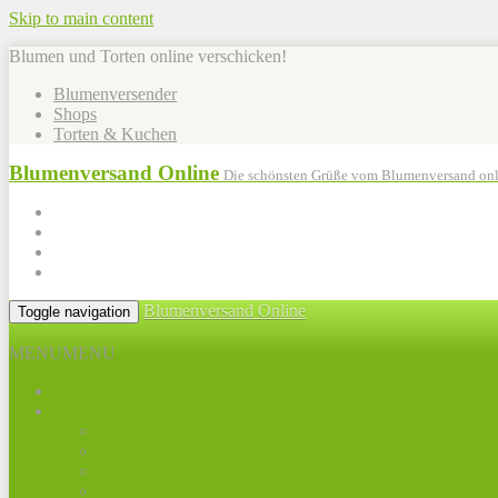
Skip to main content
Blumen und Torten online verschicken!
Blumenversender
Shops
Torten & Kuchen
Blumenversand Online
Die schönsten Grüße vom Blumenversand onl
Blumenversand Online
Toggle navigation
MENU
MENU
Alle Blumensträuße
Muttertag
Frühling
Blumen heute
Bunte Sträuße