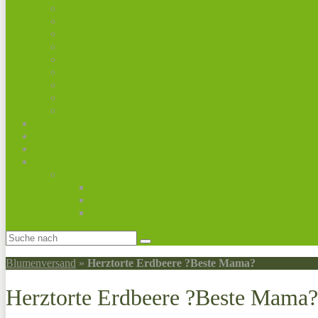
Premiumsträuße
Sommerblumen
Herbstblumen
Rosen
Trauerfloristik
Valentinstag
Ostern
Frauentag
Weihnachtszeit
Frühling
Muttertag
Geburtstag
Pflanzen
Obstpflanzen
Obstbäume
Obst für Pflanzkübel
Beerenobst
Blumenversand
»
Herztorte Erdbeere ?Beste Mama?
Herztorte Erdbeere ?Beste Mama?