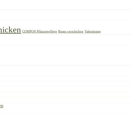
hicken
COMPO® Pflanzenpflege
Rosen verschicken
Valentinstag
en