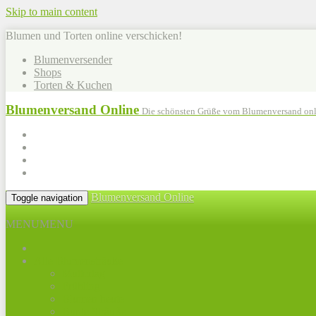
Skip to main content
Blumen und Torten online verschicken!
Blumenversender
Shops
Torten & Kuchen
Blumenversand Online
Die schönsten Grüße vom Blumenversand onl
Blumenversand Online
Toggle navigation
MENU
MENU
Alle Blumensträuße
Muttertag
Frühling
Blumen heute
Bunte Sträuße