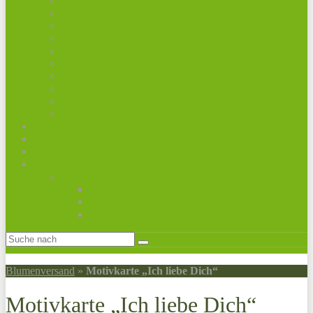
Bunte Sträuße
Premiumsträuße
Sommerblumen
Herbstblumen
Rosen
Trauerfloristik
Valentinstag
Ostern
Frauentag
Weihnachtszeit
Frühling
Muttertag
Geburtstag
Pflanzen
Obstpflanzen
Obstbäume
Obst für Pflanzkübel
Beerenobst
Blumenversand
»
Motivkarte „Ich liebe Dich“
Motivkarte „Ich liebe Dich“