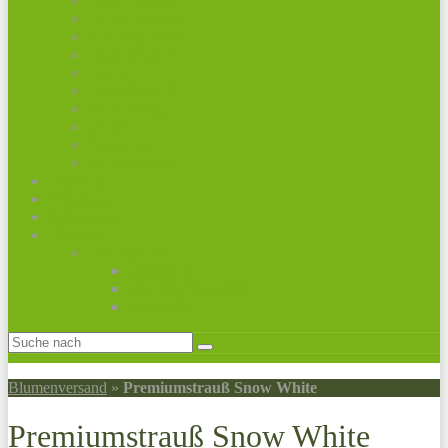
Bunte Sträuße
Premiumsträuße
Sommerblumen
Herbstblumen
Rosen
Trauerfloristik
Valentinstag
Ostern
Frauentag
Weihnachtszeit
Frühling
Muttertag
Geburtstag
Pflanzen
Obstpflanzen
Obstbäume
Obst für Pflanzkübel
Beerenobst
Blumenversand
»
Premiumstrauß Snow White
Premiumstrauß Snow White