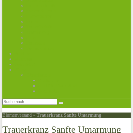
Bunte Sträuße
Premiumsträuße
Sommerblumen
Herbstblumen
Rosen
Trauerfloristik
Valentinstag
Ostern
Frauentag
Weihnachtszeit
Frühling
Muttertag
Geburtstag
Pflanzen
Obstpflanzen
Obstbäume
Obst für Pflanzkübel
Beerenobst
Blumenversand
»
Trauerkranz Sanfte Umarmung
Trauerkranz Sanfte Umarmung