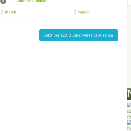
e
Ähnliche Produkte
0
sharen
mailen
Jetzt bei 123 Blumenversand ansehen