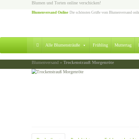
Skip
Blumen und Torten online verschicken!
to
Blumenversand Online
Die schönsten Grüße vom Blumenversand onli
main
content
Alle Blumensträuße
Frühling
Muttertag
Blumenversand
»
Trockenstrauß Morgenröte