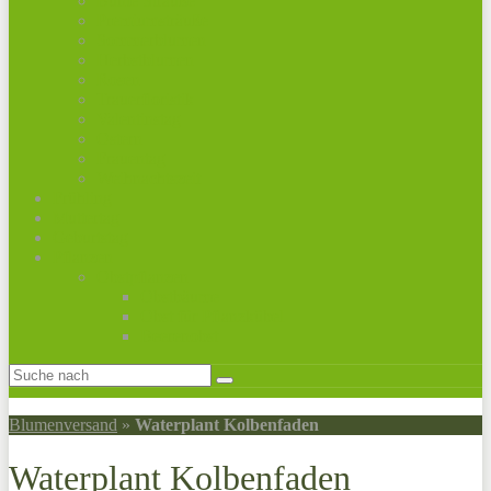
Bunte Sträuße
Premiumsträuße
Sommerblumen
Herbstblumen
Rosen
Trauerfloristik
Valentinstag
Ostern
Frauentag
Weihnachtszeit
Frühling
Muttertag
Geburtstag
Pflanzen
Obstpflanzen
Obstbäume
Obst für Pflanzkübel
Beerenobst
Blumenversand
»
Waterplant Kolbenfaden
Waterplant Kolbenfaden