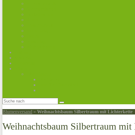
Premiumsträuße
Sommerblumen
Herbstblumen
Rosen
Trauerfloristik
Valentinstag
Ostern
Frauentag
Weihnachtszeit
Frühling
Muttertag
Geburtstag
Pflanzen
Obstpflanzen
Obstbäume
Obst für Pflanzkübel
Beerenobst
Blumenversand
»
Weihnachtsbaum Silbertraum mit Lichterkette
Weihnachtsbaum Silbertraum mit 