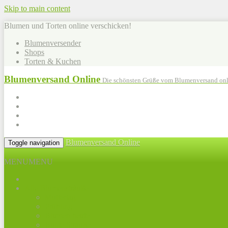
Skip to main content
Blumen und Torten online verschicken!
Blumenversender
Shops
Torten & Kuchen
Blumenversand Online
Die schönsten Grüße vom Blumenversand onl
Blumenversand Online
Toggle navigation
MENU
MENU
Alle Blumensträuße
Muttertag
Frühling
Blumen heute
Bunte Sträuße