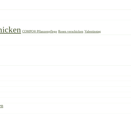
hicken
COMPO® Pflanzenpflege
Rosen verschicken
Valentinstag
en